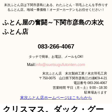
末次ふとん店は下関市彦島にある、わたふとん・羽毛ふとんを手作りす
るふとん店。地域一番価格！オーダーカーテンもお任せください！
ふとん屋の奮闘～下関市彦島の末次
ふとん店
083-266-4067
タッチで簡単、お電話、メールもOK!
Mail:
info@suetsugufutonten.com
末次ふとん店 末次製綿工業 / 末次羽毛工房
〒750-0075 山口県下関市彦島江の浦町9-4-21
電話番号:083-266-4067
営業時間 平日（月～土）9:00～18:30
駐車場あります
末次ふとん店ホームページはこちらから
クリスマス。ダック・グー