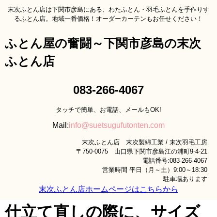
末次ふとん店は下関市彦島にある、わたふとん・羽毛ふとんを手作りす
るふとん店。地域一番価格！オーダーカーテンもお任せください！
ふとん屋の奮闘～下関市彦島の末次
ふとん店
083-266-4067
タッチで簡単、お電話、メールもOK!
Mail:
info@suetsugufutonten.com
末次ふとん店 末次製綿工業 / 末次羽毛工房
〒750-0075 山口県下関市彦島江の浦町9-4-21
電話番号:083-266-4067
営業時間 平日（月～土）9:00～18:30
駐車場あります
末次ふとん店ホームページはこちらから
仕立て直しの際に、サイズ