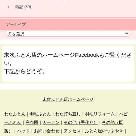
雑記
(89)
アーカイブ
末次ふとん店のホームページFacebookもご覧くださ
い。
下記からどうぞ。
末次ふとん店ホームページ
わたふとん
｜
羽毛ふとん
｜
わた打ち直し
｜
羽毛リフォーム
｜
ベビ
ーふとん
｜
座布団
｜
カーテン
｜
その他（手作り）
｜
その他（既
製）
｜
ベッド
｜
お問い合わせ
｜
アクセス
｜
ふとん屋のつぶやき
｜