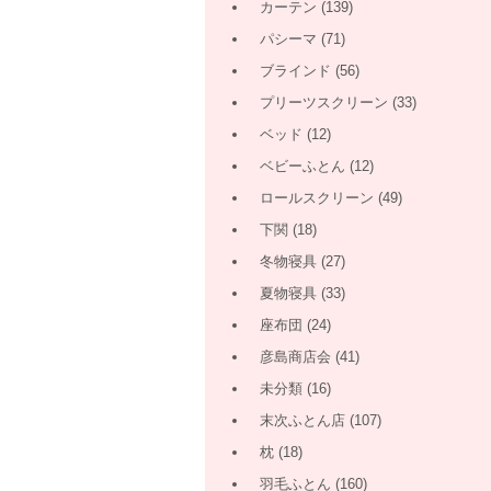
カーテン
(139)
パシーマ
(71)
ブラインド
(56)
プリーツスクリーン
(33)
ベッド
(12)
ベビーふとん
(12)
ロールスクリーン
(49)
下関
(18)
冬物寝具
(27)
夏物寝具
(33)
座布団
(24)
彦島商店会
(41)
未分類
(16)
末次ふとん店
(107)
枕
(18)
羽毛ふとん
(160)