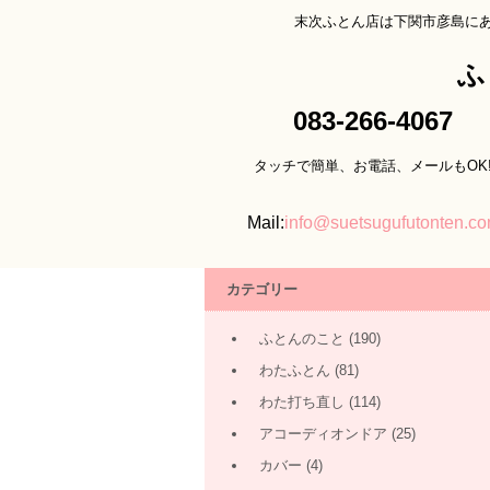
末次ふとん店は下関市彦島に
ふ
083-266-4067
タッチで簡単、お電話、メールもOK
Mail:
info@suetsugufutonten.c
カテゴリー
ふとんのこと
(190)
わたふとん
(81)
わた打ち直し
(114)
アコーディオンドア
(25)
カバー
(4)