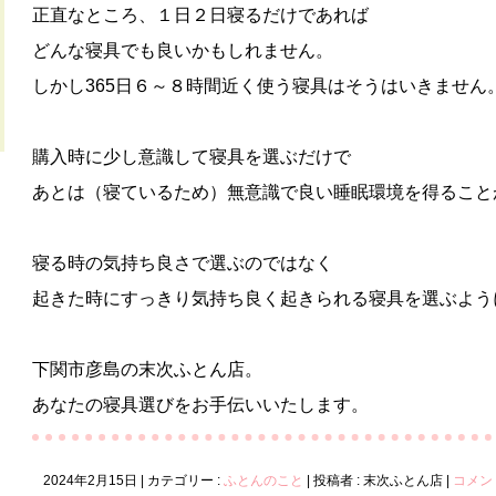
正直なところ、１日２日寝るだけであれば
どんな寝具でも良いかもしれません。
しかし365日６～８時間近く使う寝具はそうはいきません
購入時に少し意識して寝具を選ぶだけで
あとは（寝ているため）無意識で良い睡眠環境を得ること
寝る時の気持ち良さで選ぶのではなく
起きた時にすっきり気持ち良く起きられる寝具を選ぶよう
下関市彦島の末次ふとん店。
あなたの寝具選びをお手伝いいたします。
2024年2月15日
|
カテゴリー :
ふとんのこと
|
投稿者 : 末次ふとん店
|
コメン