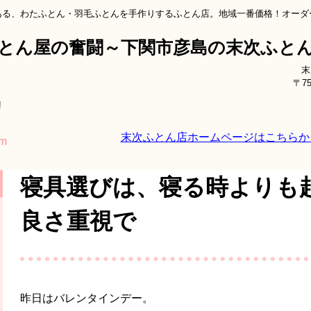
ある、わたふとん・羽毛ふとんを手作りするふとん店。地域一番価格！オーダ
とん屋の奮闘～下関市彦島の末次ふと
末
〒7
!
末次ふとん店ホームページはこちらか
om
寝具選びは、寝る時よりも
良さ重視で
昨日はバレンタインデー。