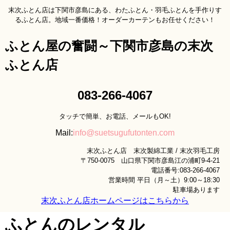
末次ふとん店は下関市彦島にある、わたふとん・羽毛ふとんを手作りす
るふとん店。地域一番価格！オーダーカーテンもお任せください！
ふとん屋の奮闘～下関市彦島の末次
ふとん店
083-266-4067
タッチで簡単、お電話、メールもOK!
Mail:
info@suetsugufutonten.com
末次ふとん店 末次製綿工業 / 末次羽毛工房
〒750-0075 山口県下関市彦島江の浦町9-4-21
電話番号:083-266-4067
営業時間 平日（月～土）9:00～18:30
駐車場あります
末次ふとん店ホームページはこちらから
ふとんのレンタル