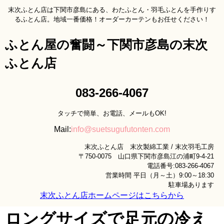
末次ふとん店は下関市彦島にある、わたふとん・羽毛ふとんを手作りす
るふとん店。地域一番価格！オーダーカーテンもお任せください！
ふとん屋の奮闘～下関市彦島の末次
ふとん店
083-266-4067
タッチで簡単、お電話、メールもOK!
Mail:
info@suetsugufutonten.com
末次ふとん店 末次製綿工業 / 末次羽毛工房
〒750-0075 山口県下関市彦島江の浦町9-4-21
電話番号:083-266-4067
営業時間 平日（月～土）9:00～18:30
駐車場あります
末次ふとん店ホームページはこちらから
ロングサイズで足元の冷え