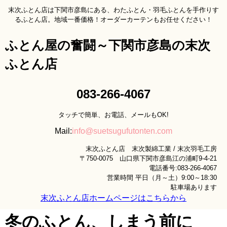
末次ふとん店は下関市彦島にある、わたふとん・羽毛ふとんを手作りす
るふとん店。地域一番価格！オーダーカーテンもお任せください！
ふとん屋の奮闘～下関市彦島の末次
ふとん店
083-266-4067
タッチで簡単、お電話、メールもOK!
Mail:
info@suetsugufutonten.com
末次ふとん店 末次製綿工業 / 末次羽毛工房
〒750-0075 山口県下関市彦島江の浦町9-4-21
電話番号:083-266-4067
営業時間 平日（月～土）9:00～18:30
駐車場あります
末次ふとん店ホームページはこちらから
冬のふとん、しまう前に