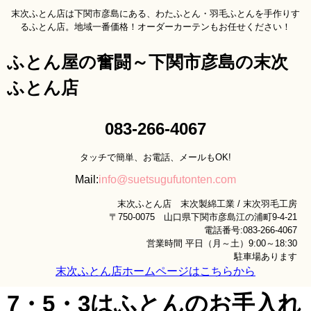
末次ふとん店は下関市彦島にある、わたふとん・羽毛ふとんを手作りす
るふとん店。地域一番価格！オーダーカーテンもお任せください！
ふとん屋の奮闘～下関市彦島の末次
ふとん店
083-266-4067
タッチで簡単、お電話、メールもOK!
Mail:
info@suetsugufutonten.com
末次ふとん店 末次製綿工業 / 末次羽毛工房
〒750-0075 山口県下関市彦島江の浦町9-4-21
電話番号:083-266-4067
営業時間 平日（月～土）9:00～18:30
駐車場あります
末次ふとん店ホームページはこちらから
7・5・3はふとんのお手入れ