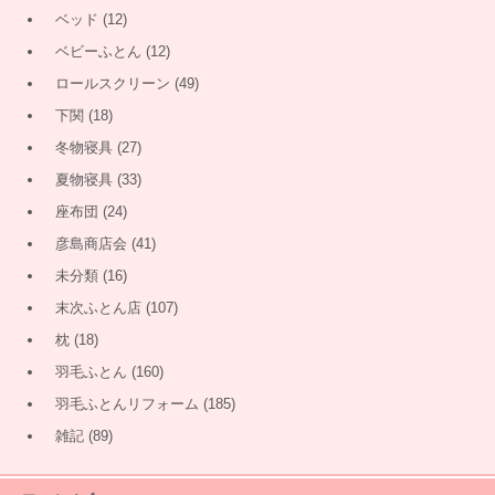
ベッド
(12)
ベビーふとん
(12)
ロールスクリーン
(49)
下関
(18)
冬物寝具
(27)
夏物寝具
(33)
座布団
(24)
彦島商店会
(41)
未分類
(16)
末次ふとん店
(107)
枕
(18)
羽毛ふとん
(160)
羽毛ふとんリフォーム
(185)
雑記
(89)