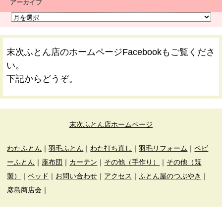
アーカイブ
末次ふとん店のホームページFacebookもご覧くださ
い。
下記からどうぞ。
末次ふとん店ホームページ
わたふとん
｜
羽毛ふとん
｜
わた打ち直し
｜
羽毛リフォーム
｜
ベビ
ーふとん
｜
座布団
｜
カーテン
｜
その他（手作り）
｜
その他（既
製）
｜
ベッド
｜
お問い合わせ
｜
アクセス
｜
ふとん屋のつぶやき
｜
彦島商店会
｜