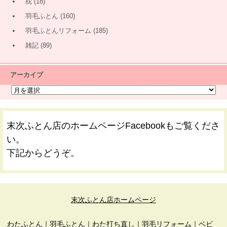
枕
(18)
羽毛ふとん
(160)
羽毛ふとんリフォーム
(185)
雑記
(89)
アーカイブ
末次ふとん店のホームページFacebookもご覧くださ
い。
下記からどうぞ。
末次ふとん店ホームページ
わたふとん
｜
羽毛ふとん
｜
わた打ち直し
｜
羽毛リフォーム
｜
ベビ