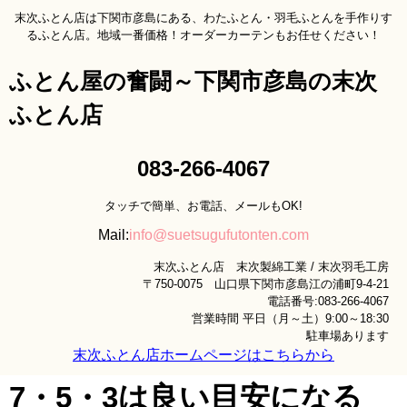
末次ふとん店は下関市彦島にある、わたふとん・羽毛ふとんを手作りす
るふとん店。地域一番価格！オーダーカーテンもお任せください！
ふとん屋の奮闘～下関市彦島の末次
ふとん店
083-266-4067
タッチで簡単、お電話、メールもOK!
Mail:
info@suetsugufutonten.com
末次ふとん店 末次製綿工業 / 末次羽毛工房
〒750-0075 山口県下関市彦島江の浦町9-4-21
電話番号:083-266-4067
営業時間 平日（月～土）9:00～18:30
駐車場あります
末次ふとん店ホームページはこちらから
7・5・3は良い目安になる