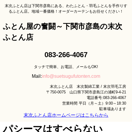
末次ふとん店は下関市彦島にある、わたふとん・羽毛ふとんを手作りす
るふとん店。地域一番価格！オーダーカーテンもお任せください！
ふとん屋の奮闘～下関市彦島の末次
ふとん店
083-266-4067
タッチで簡単、お電話、メールもOK!
Mail:
info@suetsugufutonten.com
末次ふとん店 末次製綿工業 / 末次羽毛工房
〒750-0075 山口県下関市彦島江の浦町9-4-21
電話番号:083-266-4067
営業時間 平日（月～土）9:00～18:30
駐車場あります
末次ふとん店ホームページはこちらから
パシーマはすべらない