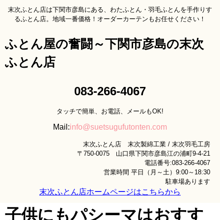
末次ふとん店は下関市彦島にある、わたふとん・羽毛ふとんを手作りす
るふとん店。地域一番価格！オーダーカーテンもお任せください！
ふとん屋の奮闘～下関市彦島の末次
ふとん店
083-266-4067
タッチで簡単、お電話、メールもOK!
Mail:
info@suetsugufutonten.com
末次ふとん店 末次製綿工業 / 末次羽毛工房
〒750-0075 山口県下関市彦島江の浦町9-4-21
電話番号:083-266-4067
営業時間 平日（月～土）9:00～18:30
駐車場あります
末次ふとん店ホームページはこちらから
子供にもパシーマはおすす