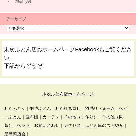
雑記
(89)
アーカイブ
末次ふとん店のホームページFacebookもご覧くださ
い。
下記からどうぞ。
末次ふとん店ホームページ
わたふとん
｜
羽毛ふとん
｜
わた打ち直し
｜
羽毛リフォーム
｜
ベビ
ーふとん
｜
座布団
｜
カーテン
｜
その他（手作り）
｜
その他（既
製）
｜
ベッド
｜
お問い合わせ
｜
アクセス
｜
ふとん屋のつぶやき
｜
彦島商店会
｜