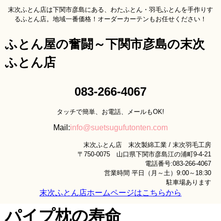
末次ふとん店は下関市彦島にある、わたふとん・羽毛ふとんを手作りす
るふとん店。地域一番価格！オーダーカーテンもお任せください！
ふとん屋の奮闘～下関市彦島の末次
ふとん店
083-266-4067
タッチで簡単、お電話、メールもOK!
Mail:
info@suetsugufutonten.com
末次ふとん店 末次製綿工業 / 末次羽毛工房
〒750-0075 山口県下関市彦島江の浦町9-4-21
電話番号:083-266-4067
営業時間 平日（月～土）9:00～18:30
駐車場あります
末次ふとん店ホームページはこちらから
パイプ枕の寿命