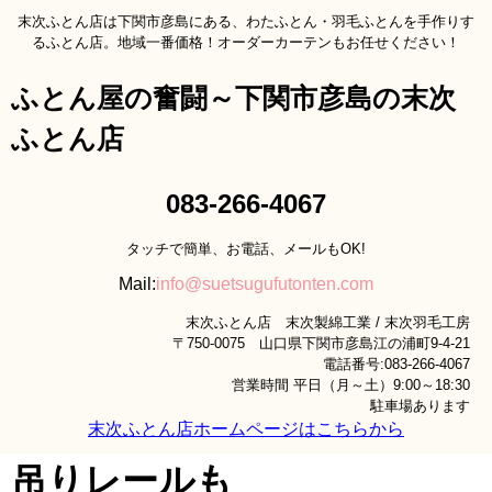
末次ふとん店は下関市彦島にある、わたふとん・羽毛ふとんを手作りす
るふとん店。地域一番価格！オーダーカーテンもお任せください！
ふとん屋の奮闘～下関市彦島の末次
ふとん店
083-266-4067
タッチで簡単、お電話、メールもOK!
Mail:
info@suetsugufutonten.com
末次ふとん店 末次製綿工業 / 末次羽毛工房
〒750-0075 山口県下関市彦島江の浦町9-4-21
電話番号:083-266-4067
営業時間 平日（月～土）9:00～18:30
駐車場あります
末次ふとん店ホームページはこちらから
吊りレールも