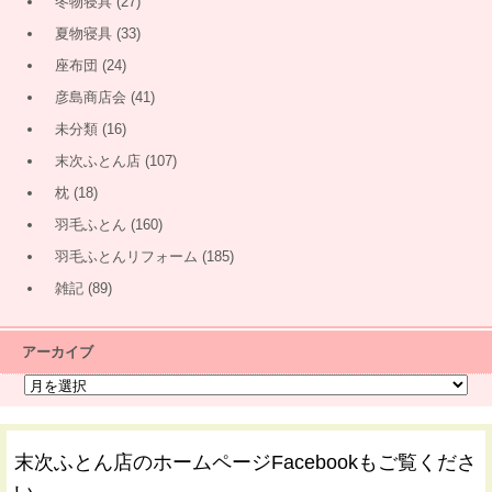
冬物寝具
(27)
夏物寝具
(33)
座布団
(24)
彦島商店会
(41)
未分類
(16)
末次ふとん店
(107)
枕
(18)
羽毛ふとん
(160)
羽毛ふとんリフォーム
(185)
雑記
(89)
アーカイブ
末次ふとん店のホームページFacebookもご覧くださ
い。