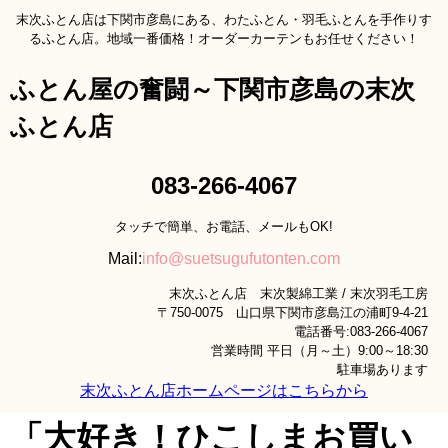
末次ふとん店は下関市彦島にある、わたふとん・羽毛ふとんを手作りす
るふとん店。地域一番価格！オーダーカーテンもお任せください！
ふとん屋の奮闘～下関市彦島の末次
ふとん店
083-266-4067
タッチで簡単、お電話、メールもOK!
Mail:
info@suetsugufutonten.com
末次ふとん店 末次製綿工業 / 末次羽毛工房
〒750-0075 山口県下関市彦島江の浦町9-4-21
電話番号:083-266-4067
営業時間 平日（月～土）9:00～18:30
駐車場あります
末次ふとん店ホームページはこちらから
「大好き！ひこしまお買い