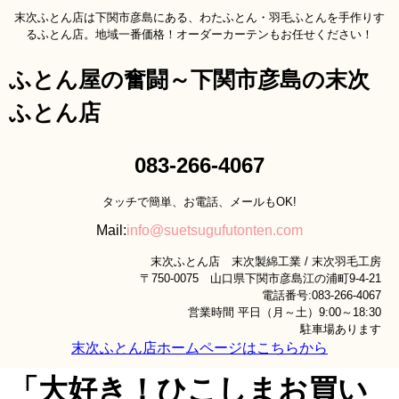
末次ふとん店は下関市彦島にある、わたふとん・羽毛ふとんを手作りす
るふとん店。地域一番価格！オーダーカーテンもお任せください！
ふとん屋の奮闘～下関市彦島の末次
ふとん店
083-266-4067
タッチで簡単、お電話、メールもOK!
Mail:
info@suetsugufutonten.com
末次ふとん店 末次製綿工業 / 末次羽毛工房
〒750-0075 山口県下関市彦島江の浦町9-4-21
電話番号:083-266-4067
営業時間 平日（月～土）9:00～18:30
駐車場あります
末次ふとん店ホームページはこちらから
「大好き！ひこしまお買い