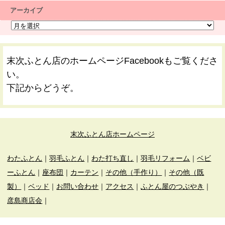
アーカイブ
末次ふとん店のホームページFacebookもご覧くださ
い。
下記からどうぞ。
末次ふとん店ホームページ
わたふとん
｜
羽毛ふとん
｜
わた打ち直し
｜
羽毛リフォーム
｜
ベビ
ーふとん
｜
座布団
｜
カーテン
｜
その他（手作り）
｜
その他（既
製）
｜
ベッド
｜
お問い合わせ
｜
アクセス
｜
ふとん屋のつぶやき
｜
彦島商店会
｜