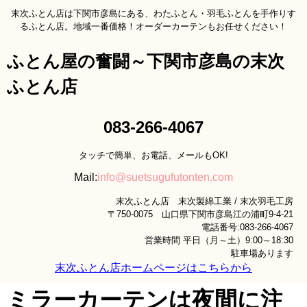
末次ふとん店は下関市彦島にある、わたふとん・羽毛ふとんを手作りす
るふとん店。地域一番価格！オーダーカーテンもお任せください！
ふとん屋の奮闘～下関市彦島の末次
ふとん店
083-266-4067
タッチで簡単、お電話、メールもOK!
Mail:
info@suetsugufutonten.com
末次ふとん店 末次製綿工業 / 末次羽毛工房
〒750-0075 山口県下関市彦島江の浦町9-4-21
電話番号:083-266-4067
営業時間 平日（月～土）9:00～18:30
駐車場あります
末次ふとん店ホームページはこちらから
ミラーカーテンは夜間に注