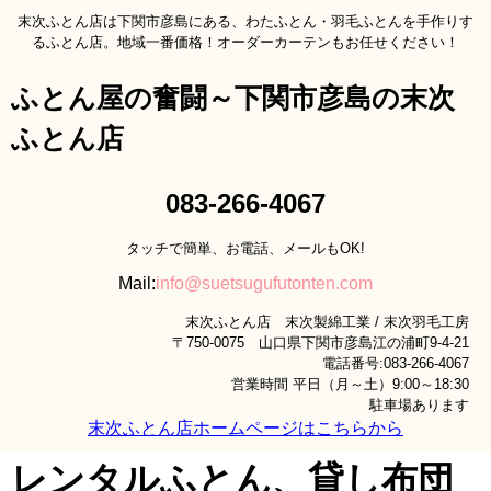
末次ふとん店は下関市彦島にある、わたふとん・羽毛ふとんを手作りす
るふとん店。地域一番価格！オーダーカーテンもお任せください！
ふとん屋の奮闘～下関市彦島の末次
ふとん店
083-266-4067
タッチで簡単、お電話、メールもOK!
Mail:
info@suetsugufutonten.com
末次ふとん店 末次製綿工業 / 末次羽毛工房
〒750-0075 山口県下関市彦島江の浦町9-4-21
電話番号:083-266-4067
営業時間 平日（月～土）9:00～18:30
駐車場あります
末次ふとん店ホームページはこちらから
レンタルふとん、貸し布団