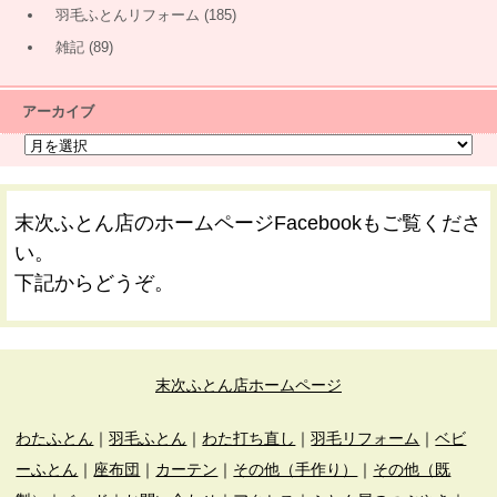
羽毛ふとんリフォーム
(185)
雑記
(89)
アーカイブ
末次ふとん店のホームページFacebookもご覧くださ
い。
下記からどうぞ。
末次ふとん店ホームページ
わたふとん
｜
羽毛ふとん
｜
わた打ち直し
｜
羽毛リフォーム
｜
ベビ
ーふとん
｜
座布団
｜
カーテン
｜
その他（手作り）
｜
その他（既