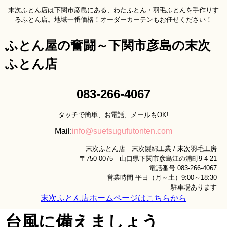
末次ふとん店は下関市彦島にある、わたふとん・羽毛ふとんを手作りす
るふとん店。地域一番価格！オーダーカーテンもお任せください！
ふとん屋の奮闘～下関市彦島の末次
ふとん店
083-266-4067
タッチで簡単、お電話、メールもOK!
Mail:
info@suetsugufutonten.com
末次ふとん店 末次製綿工業 / 末次羽毛工房
〒750-0075 山口県下関市彦島江の浦町9-4-21
電話番号:083-266-4067
営業時間 平日（月～土）9:00～18:30
駐車場あります
末次ふとん店ホームページはこちらから
台風に備えましょう