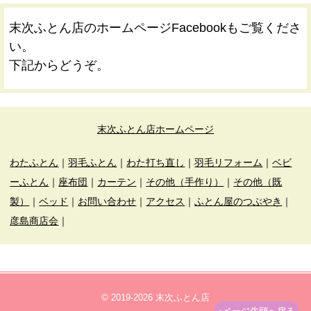
末次ふとん店のホームページFacebookもご覧くださ
い。
下記からどうぞ。
末次ふとん店ホームページ
わたふとん
｜
羽毛ふとん
｜
わた打ち直し
｜
羽毛リフォーム
｜
ベビ
ーふとん
｜
座布団
｜
カーテン
｜
その他（手作り）
｜
その他（既
製）
｜
ベッド
｜
お問い合わせ
｜
アクセス
｜
ふとん屋のつぶやき
｜
彦島商店会
｜
© 2019-2026 末次ふとん店