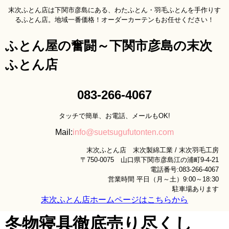
末次ふとん店は下関市彦島にある、わたふとん・羽毛ふとんを手作りす
るふとん店。地域一番価格！オーダーカーテンもお任せください！
ふとん屋の奮闘～下関市彦島の末次
ふとん店
083-266-4067
タッチで簡単、お電話、メールもOK!
Mail:
info@suetsugufutonten.com
末次ふとん店 末次製綿工業 / 末次羽毛工房
〒750-0075 山口県下関市彦島江の浦町9-4-21
電話番号:083-266-4067
営業時間 平日（月～土）9:00～18:30
駐車場あります
末次ふとん店ホームページはこちらから
冬物寝具徹底売り尽くし