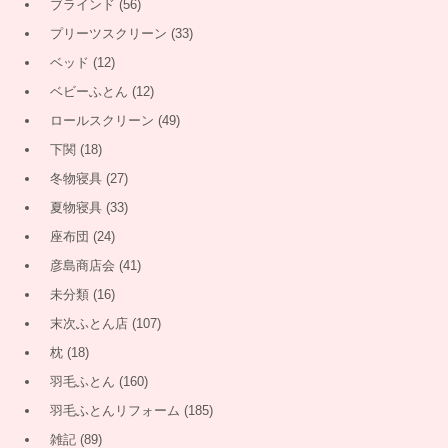
ブラインド
(56)
プリーツスクリーン
(33)
ベッド
(12)
ベビーふとん
(12)
ロールスクリーン
(49)
下関
(18)
冬物寝具
(27)
夏物寝具
(33)
座布団
(24)
彦島商店会
(41)
未分類
(16)
末次ふとん店
(107)
枕
(18)
羽毛ふとん
(160)
羽毛ふとんリフォーム
(185)
雑記
(89)