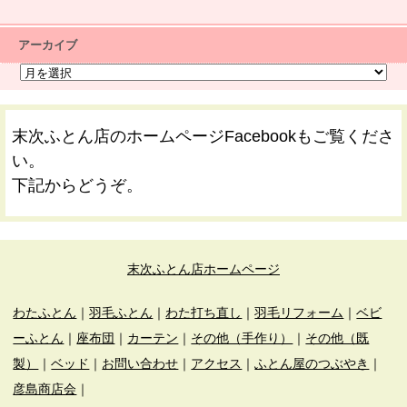
アーカイブ
末次ふとん店のホームページFacebookもご覧くださ
い。
下記からどうぞ。
末次ふとん店ホームページ
わたふとん
｜
羽毛ふとん
｜
わた打ち直し
｜
羽毛リフォーム
｜
ベビ
ーふとん
｜
座布団
｜
カーテン
｜
その他（手作り）
｜
その他（既
製）
｜
ベッド
｜
お問い合わせ
｜
アクセス
｜
ふとん屋のつぶやき
｜
彦島商店会
｜