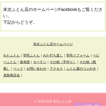
末次ふとん店のホームページFacebookもご覧くださ
い。
下記からどうぞ。
末次ふとん店ホームページ
わたふとん
｜
羽毛ふとん
｜
わた打ち直し
｜
羽毛リフォーム
｜
ベビ
ーふとん
｜
座布団
｜
カーテン
｜
その他（手作り）
｜
その他（既
製）
｜
ベッド
｜
お問い合わせ
｜
アクセス
｜
ふとん屋のつぶやき
｜
彦島商店会
｜
© 2019-2026 末次ふとん店