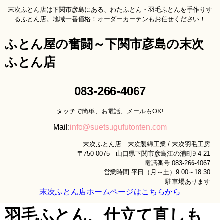
末次ふとん店は下関市彦島にある、わたふとん・羽毛ふとんを手作りす
るふとん店。地域一番価格！オーダーカーテンもお任せください！
ふとん屋の奮闘～下関市彦島の末次
ふとん店
083-266-4067
タッチで簡単、お電話、メールもOK!
Mail:
info@suetsugufutonten.com
末次ふとん店 末次製綿工業 / 末次羽毛工房
〒750-0075 山口県下関市彦島江の浦町9-4-21
電話番号:083-266-4067
営業時間 平日（月～土）9:00～18:30
駐車場あります
末次ふとん店ホームページはこちらから
羽毛ふとん、仕立て直しも