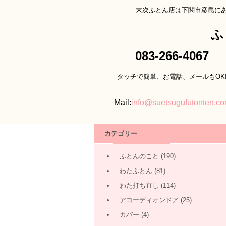
末次ふとん店は下関市彦島に
ふ
083-266-4067
タッチで簡単、お電話、メールもOK
Mail:
info@suetsugufutonten.c
カテゴリー
ふとんのこと
(190)
わたふとん
(81)
わた打ち直し
(114)
アコーディオンドア
(25)
カバー
(4)