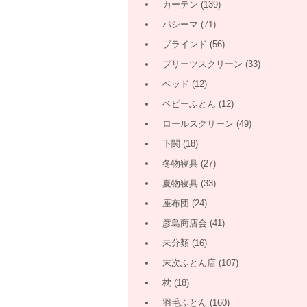
カーテン
(139)
パシーマ
(71)
ブラインド
(56)
プリーツスクリーン
(33)
ベッド
(12)
ベビーふとん
(12)
ロールスクリーン
(49)
下関
(18)
冬物寝具
(27)
夏物寝具
(33)
座布団
(24)
彦島商店会
(41)
未分類
(16)
末次ふとん店
(107)
枕
(18)
羽毛ふとん
(160)