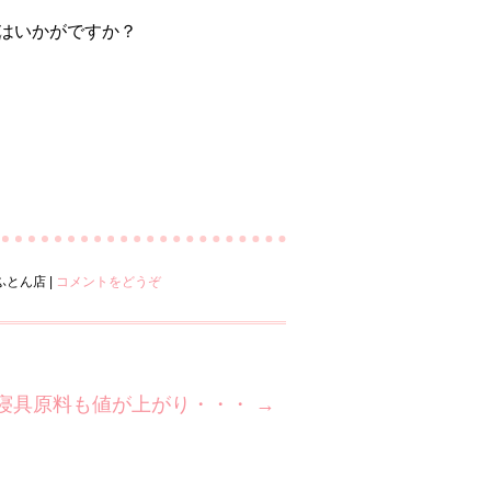
はいかがですか？
次ふとん店
|
コメントをどうぞ
寝具原料も値が上がり・・・
→